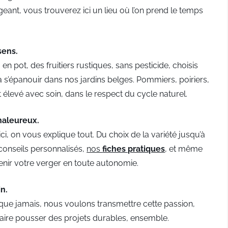
eant, vous trouverez ici un lieu où l’on prend le temps
sens.
n pot, des fruitiers rustiques, sans pesticide, choisis
 à s’épanouir dans nos jardins belges. Pommiers, poiriers,
st élevé avec soin, dans le respect du cycle naturel.
aleureux.
ici, on vous explique tout. Du choix de la variété jusqu’à
 conseils personnalisés,
nos
fiches pratiques
, et même
enir votre verger en toute autonomie.
n.
s que jamais, nous voulons transmettre cette passion,
 faire pousser des projets durables, ensemble.