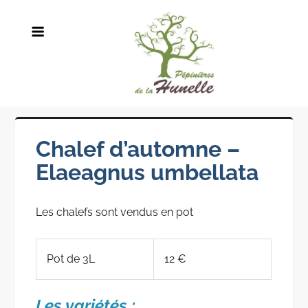
Skip
to
content
Chalef d’automne –
Elaeagnus umbellata
Les chalefs sont vendus en pot
Pot de 3L
12 €
Les variétés :