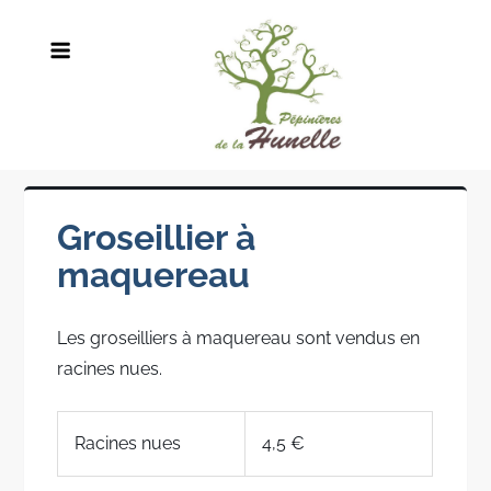
Skip
to
content
Groseillier à
maquereau
Les groseilliers à maquereau sont vendus en
racines nues.
Racines nues
4,5 €