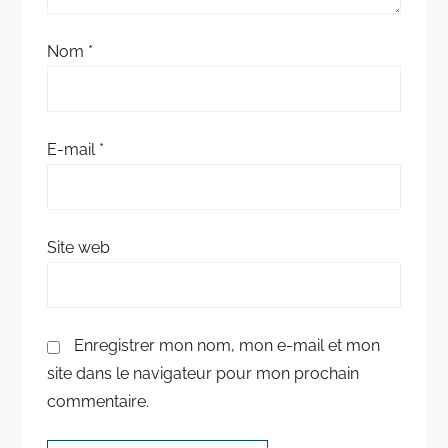
’
Nom
*
a
r
E-mail
*
t
i
Site web
c
l
Enregistrer mon nom, mon e-mail et mon
e
site dans le navigateur pour mon prochain
commentaire.