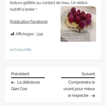
texture gélifiée au contact de l’eau. Un délice
nutritif à tester !
Publication Facebook
Affichages :
339
ACTUALITÉS
N
Previous
Next
Précédent
Suivant
Post
Post
La délicieuse
Comprendre le
a
Glen Coe
vivant pour mieux
le respecter
v