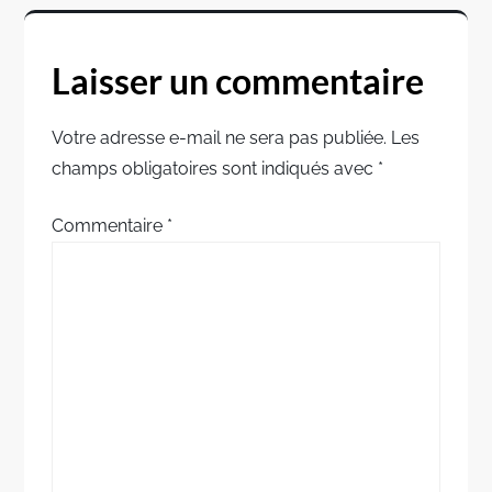
i
g
Laisser un commentaire
a
Votre adresse e-mail ne sera pas publiée.
Les
t
champs obligatoires sont indiqués avec
*
i
Commentaire
*
o
n
d
e
l