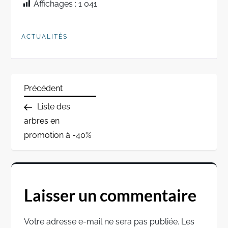
Affichages :
1 041
ACTUALITÉS
N
Previous
Précédent
Post
Liste des
a
arbres en
promotion à -40%
v
i
g
Laisser un commentaire
a
Votre adresse e-mail ne sera pas publiée.
Les