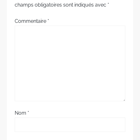
t
champs obligatoires sont indiqués avec
*
i
Commentaire
*
o
n
d
e
l
’
Nom
*
a
r